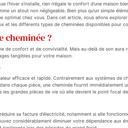
l’hiver s’installe, rien n’égale le confort d’une maison bi
mme un atout non négligeable. Bien plus qu’un simple élémen
e optimal chez vous. Dans cet article, nous allons explorer
eux et les différents types de cheminées disponibles pour c
e cheminée ?
e de confort et de convivialité. Mais au-delà de son aura 
ages tangibles pour votre maison.
e
aleur efficace et rapide. Contrairement aux systèmes de c
 dans chaque pièce, une cheminée fournit immédiatement un
ns les grandes pièces de vie où elle devient le point focal d
ire sa facture d’électricité, notamment si elle fonctionne
ouvez considérablement diminuer votre dépendance aux énerg
 pertinente lors des périodes de grand froid.