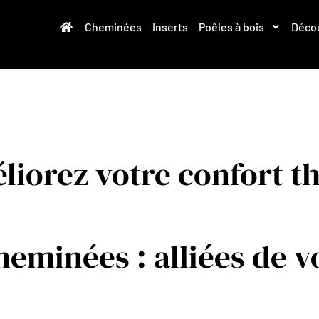
Cheminées
Inserts
Poêles à bois
Décou
liorez votre confort t
eminées : alliées de v