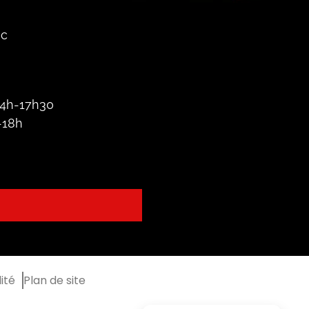
oc
 14h-17h30
-18h
ité
Plan de site