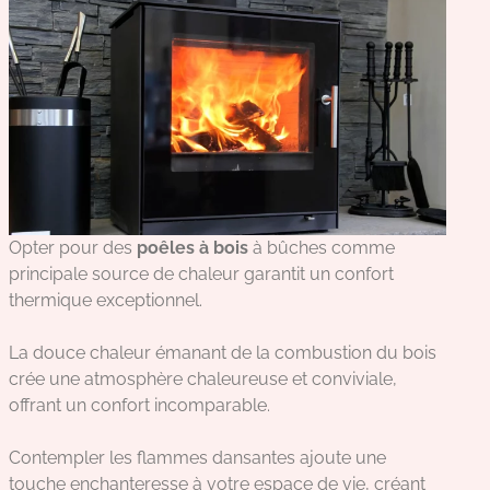
Opter pour des
poêles à bois
à bûches comme
principale source de chaleur garantit un confort
thermique exceptionnel.
La douce chaleur émanant de la combustion du bois
crée une atmosphère chaleureuse et conviviale,
offrant un confort incomparable.
Contempler les flammes dansantes ajoute une
touche enchanteresse à votre espace de vie, créant