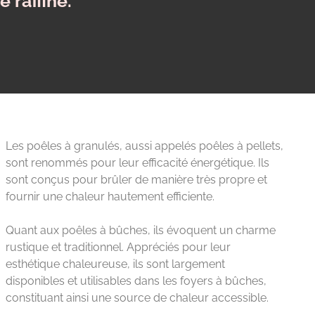
 raffiné.
Les poêles à granulés, aussi appelés poêles à pellets,
sont renommés pour leur efficacité énergétique. Ils
sont conçus pour brûler de manière très propre et
fournir une chaleur hautement efficiente.
Quant aux poêles à bûches, ils évoquent un charme
rustique et traditionnel. Appréciés pour leur
esthétique chaleureuse, ils sont largement
disponibles et utilisables dans les foyers à bûches,
constituant ainsi une source de chaleur accessible.