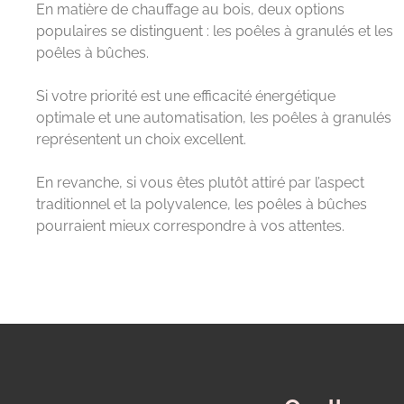
En matière de chauffage au bois, deux options
populaires se distinguent : les poêles à granulés et les
poêles à bûches.
Si votre priorité est une efficacité énergétique
optimale et une automatisation, les poêles à granulés
représentent un choix excellent.
En revanche, si vous êtes plutôt attiré par l’aspect
traditionnel et la polyvalence, les poêles à bûches
pourraient mieux correspondre à vos attentes.