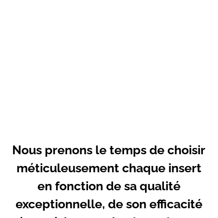
feu inégalée. Que vous recherchiez une
chaleur douce et enveloppante ou une
flamme vive et dynamique, nos inserts
répondent à tous les besoins. Grâce à notre
expertise et à notre savoir-faire, nous créons
des inserts qui s’intègrent parfaitement dans
votre espace de vie, ajoutant une touche
d’élégance et de chaleur à votre intérieur.
Transformez votre foyer en un refuge de
confort avec les inserts FLAM’DESIGN.
Nous prenons le temps de choisir
méticuleusement chaque insert
en fonction de sa qualité
exceptionnelle, de son efficacité