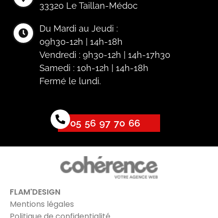
33320 Le Taillan-Médoc
Insert Le Pian-Médoc, Blanquefort
Insert Martignas
Insert Saint-Jean-d’Illac
Du Mardi au Jeudi :
Insert Bassin d’Arcachon
Insert Médoc
09h30-12h | 14h-18h
Insert Mérignac
Insert Parempuyre
Vendredi : 9h30-12h | 14h-17h30
Insert Ludon-Médoc
Insert Pessac
Samedi : 10h-12h | 14h-18h
Insert Lacanau
Insert Saint-Médard-en-Jalles
Fermé le lundi.
Insert Saint-Aubin-de-Médoc
Insert Sainte-Hélène
Insert Castelnau-de-Médoc
Insert Moulis en Médoc
Insert Gironde
05 56 97 70 66
FLAM'DESIGN
Mentions légales
Politique de confidentialité