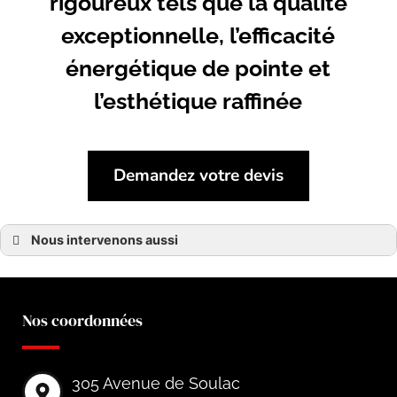
rigoureux tels que la qualité
exceptionnelle, l’efficacité
énergétique de pointe et
l’esthétique raffinée
Demandez votre devis
Nous intervenons aussi
Insert
Insert Arsac
Insert Bruges
Insert Eysines
Nos coordonnées
Insert Le Taillan-Médoc
Insert Hourtin
Insert Le Bouscat
Insert Carcans
Insert Saint-Laurent-Médoc
305 Avenue de Soulac
Insert Le Haillan
Insert Gradignan