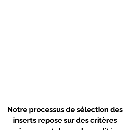
l’esthétique et de la performance. Chaque
modèle est une fusion parfaite entre design
contemporain et fonctionnalité avancée.
Que vous recherchiez une ambiance
chaleureuse et conviviale ou un style plus
sophistiqué, les inserts FLAM’DESIGN
s’adaptent à tous les goûts et à tous les
intérieurs. Profitez d’une chaleur
enveloppante et d’une flamme hypnotisante
grâce aux inserts FLAM’DESIGN, et
transformez votre foyer en un véritable
havre de confort.
Notre processus de sélection des
inserts repose sur des critères